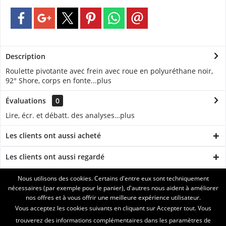
Description
Roulette pivotante avec frein avec roue en polyuréthane noir,
92° Shore, corps en fonte...
plus
Évaluations
0
Lire, écr. et débatt. des analyses…
plus
Les clients ont aussi acheté
Les clients ont aussi regardé
Nous utilisons des cookies. Certains d'entre eux sont techniquement
ASSISTANCE
nécessaires (par exemple pour le panier), d'autres nous aident à améliorer
nos offres et à vous offrir une meilleure expérience utilisateur.
SERVICE
Vous acceptez les cookies suivants en cliquant sur Accepter tout. Vous
trouverez des informations complémentaires dans les paramètres de