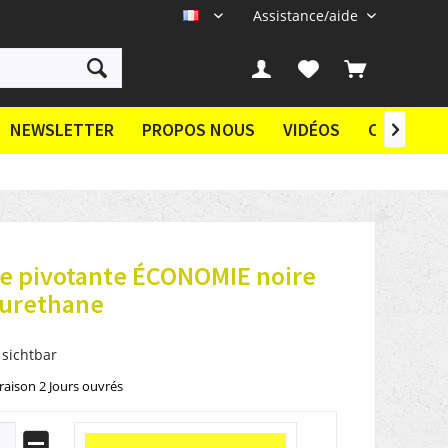
Assistance/aide
FR
NEWSLETTER
PROPOS NOUS
VIDÉOS
CONTACT

te pivotante ÉCONOMIE noire
yurethane
 sichtbar
vraison 2 Jours ouvrés