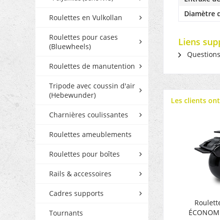
Diamètre d
Roulettes en Vulkollan
Roulettes pour cases
Liens sup
(Bluewheels)
Questions s
Roulettes de manutention
Tripode avec coussin d'air
(Hebewunder)
Les clients on
Charnières coulissantes
Roulettes ameublements
Roulettes pour boîtes
Rails & accessoires
Cadres supports
Roulett
ÉCONOMIE
Tournants