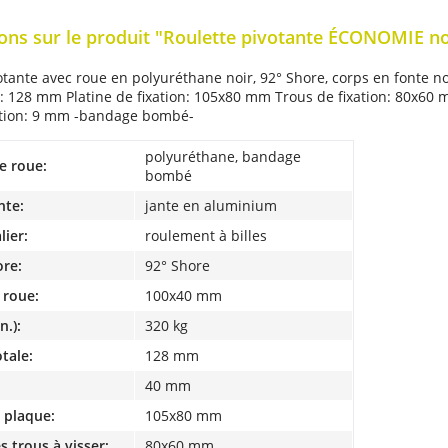
ons sur le produit "Roulette pivotante ÉCONOMIE no
otante avec roue en polyuréthane noir, 92° Shore, corps en fonte n
128 mm Platine de fixation: 105x80 mm Trous de fixation: 80x60 
xation: 9 mm -bandage bombé-
polyuréthane, bandage
e roue:
bombé
nte:
jante en aluminium
lier:
roulement à billes
ore:
92° Shore
 roue:
100x40 mm
n.):
320 kg
tale:
128 mm
40 mm
a plaque:
105x80 mm
s trous à visser:
80x60 mm