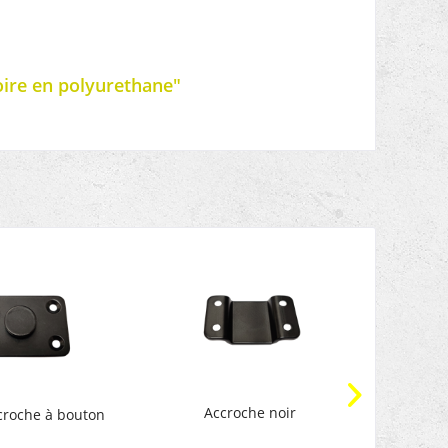
ire en polyurethane"
Accroche noir
Accroc
ccroche à bouton