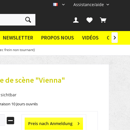
Assistance/aide
FR
NEWSLETTER
PROPOS NOUS
VIDÉOS
CONTACT

ec frein non tournant)
e de scène "Vienna"
 sichtbar
vraison 10 Jours ouvrés
Preis nach Anmeldung