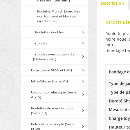
frein non tournant)
Description
Roulette Munich (avec frein
non tournant et blocage
Informati
directionnel)
Roulettes doubles
Roulette piv
noire Roue: 
Tripodes
mm
-bandage b
Tripodes avec coussin d'air
(Hebewunder)
Basic (Série VPSS et GPK)
Bandage d
Inline/Skater (Série PK)
Type de ja
Type de pa
Caoutchouc élastique (Série
AGTS)
Dureté Sh
Roulettes de manutention
Mesure de
(Série KU)
Charge (dy
Polyuréthane souple (Série
Hauteur to
PUW)