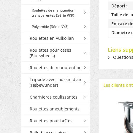
Déport:
Roulettes de manutention
Taille de l
transparentes (Série PKR)
Entraxe de
Polyamide (Série NYS)
Diamètre d
Roulettes en Vulkollan
Liens sup
Roulettes pour cases
(Bluewheels)
Questions s
Roulettes de manutention
Tripode avec coussin d'air
(Hebewunder)
Les clients on
Charnières coulissantes
Roulettes ameublements
Roulettes pour boîtes
Rails & accessoires