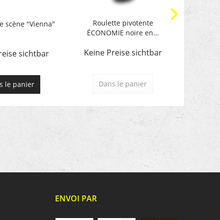
Roulette pivotente
Roul
e scène "Vienna"
ÉCONOMIE noire en...
ÉCONO
Keine Preise sichtbar
Keine 
reise sichtbar
Dans le panier
Da
 le panier
ENVOI PAR