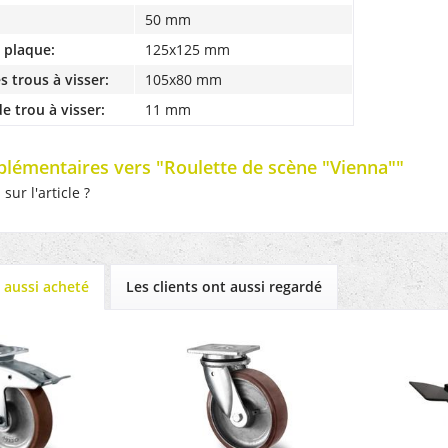
50 mm
a plaque:
125x125 mm
s trous à visser:
105x80 mm
e trou à visser:
11 mm
plémentaires vers "Roulette de scène "Vienna""
ur l'article ?
t aussi acheté
Les clients ont aussi regardé