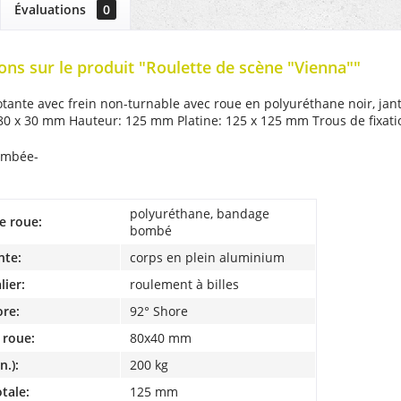
Évaluations
0
ons sur le produit "Roulette de scène "Vienna""
otante avec frein non-turnable avec roue en polyuréthane noir, jan
80 x 30 mm Hauteur: 125 mm Platine: 125 x 125 mm Trous de fixati
ombée-
polyuréthane, bandage
e roue:
bombé
nte:
corps en plein aluminium
lier:
roulement à billes
ore:
92° Shore
 roue:
80x40 mm
n.):
200 kg
tale:
125 mm