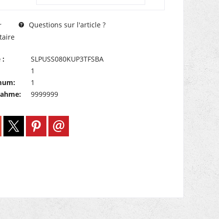
Questions sur l'article ?
r
aire
 :
SLPUSS080KUP3TFSBA
1
mum:
1
nahme:
9999999