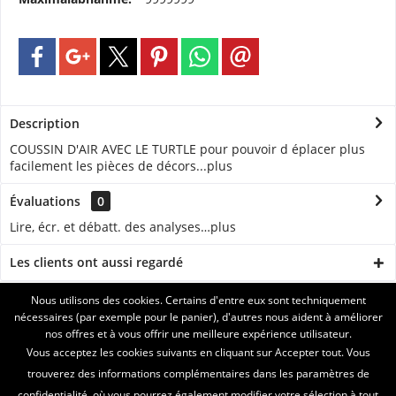
Description
COUSSIN D'AIR AVEC LE TURTLE pour pouvoir d éplacer plus
facilement les pièces de décors...
plus
Évaluations
0
Lire, écr. et débatt. des analyses…
plus
Les clients ont aussi regardé
Nous utilisons des cookies. Certains d'entre eux sont techniquement
ASSISTANCE
nécessaires (par exemple pour le panier), d'autres nous aident à améliorer
nos offres et à vous offrir une meilleure expérience utilisateur.
SERVICE
Vous acceptez les cookies suivants en cliquant sur Accepter tout. Vous
trouverez des informations complémentaires dans les paramètres de
INFORMATIONS
confidentialité, où vous pourrez également modifier votre sélection à tout