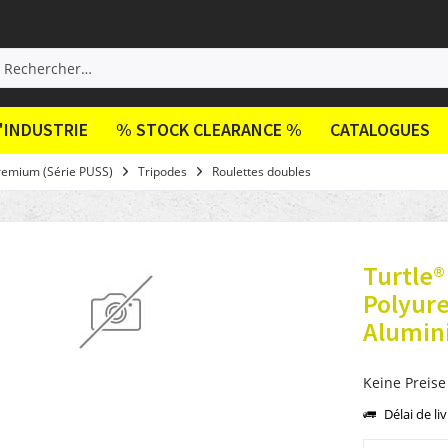
'INDUSTRIE
% STOCK CLEARANCE %
CATALOGUES
remium (Série PUSS)
Tripodes
Roulettes doubles
Turtle
Polyur
Alumin
Keine Preise
Délai de li