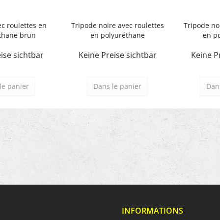
c roulettes en
Tripode noire avec roulettes
Tripode no
thane brun
en polyuréthane
en p
ise sichtbar
Keine Preise sichtbar
Keine P
le panier
Dans le panier
Dans
INFORMATIONS