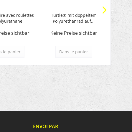
ire avec roulettes
Turtle® mit doppeltem
Turtl
olyuréthane
Polyurethanrad auf...
reise sichtbar
Keine Preise sichtbar
Keine 
 le panier
Dans le panier
Da
ENVOI PAR