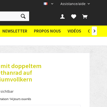
Assistance/aide
FR
NEWSLETTER
PROPOS NOUS
VIDÉOS
CONTACT

® mit doppeltem
ethanrad auf
iumvollkern
 sichtbar
vraison 14 Jours ouvrés