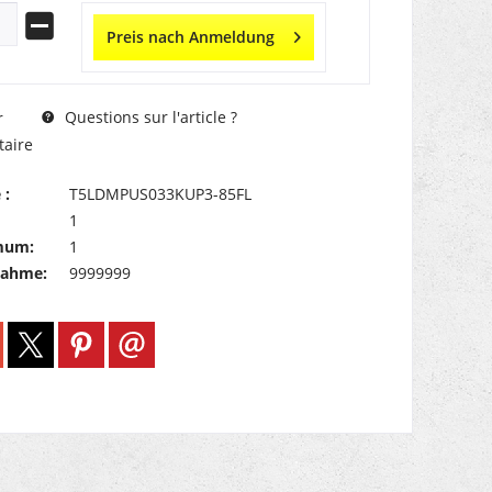
Preis nach Anmeldung
Questions sur l'article ?
r
aire
 :
T5LDMPUS033KUP3-85FL
1
mum:
1
nahme:
9999999