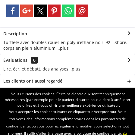
Description
Turtle® avec doubles roues en polyuréthane noir, 92 ° Shore,
corps en plein aluminium,...
plus
Évaluations
0
Lire, écr. et débatt. des analyses…
plus
Les clients ont aussi regardé
Nous utilisons des cookies. Certains d'entre eux sont techniquement
ASSISTANCE
nécessaires (par exemple pour le panier), d'autres nous aident à améliorer
nos offres et à vous offrir une meilleure expérience utilisateur.
SERVICE
Vous acceptez les cookies suivants en cliquant sur Accepter tout. Vous
trouverez des informations complémentaires dans les paramètres de
INFORMATIONS
confidentialité, où vous pourrez également modifier votre sélection à tout
moment. Il suffit d'aller à la page avec la politique de confidentialité.
Zu