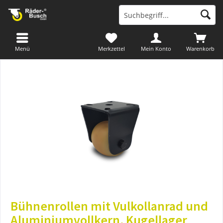
Menü
Merkzettel
Mein Konto
Warenkorb
Bühnenrollen mit Vulkollanrad und
Aluminiumvollkern, Kugellager