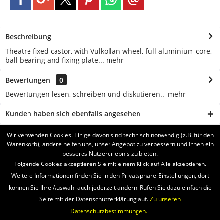
Beschreibung
Theatre fixed castor, with Vulkollan wheel, full aluminium core,
ball bearing and fixing plate...
mehr
Bewertungen
0
Bewertungen lesen, schreiben und diskutieren...
mehr
Kunden haben sich ebenfalls angesehen
Wir verwenden Cookies. Einige davon sind technisch notwendig (z.B. für den
BRUKERSTØTTE
Warenkorb), andere helfen uns, unser Angebot zu verbessern und Ihnen ein
besseres Nutzererlebnis zu bieten.
SERVICE
Folgende Cookies akzeptieren Sie mit einem Klick auf Alle akzeptieren.
Weitere Informationen finden Sie in den Privatsphäre-Einstellungen, dort
INFORMATIONEN
können Sie Ihre Auswahl auch jederzeit ändern. Rufen Sie dazu einfach die
Seite mit der Datenschutzerklärung auf.
Zu unseren
VI SENDER MED
Datenschutzbestimmungen.