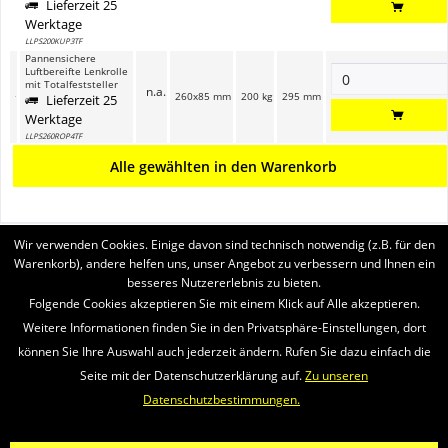
Lieferzeit 25
Werktage
LLPS200KUP3TF
Pannensichere
Luftbereifte Lenkrolle
mit Totalfeststeller
n.a.
260x85 mm
200 kg
295 mm
Lieferzeit 25
Werktage
LLPS260ROP4TF
Alle gewählten in den Warenkorb
Wir verwenden Cookies. Einige davon sind technisch notwendig (z.B. für den
BRUKERSTØTTE
Warenkorb), andere helfen uns, unser Angebot zu verbessern und Ihnen ein
besseres Nutzererlebnis zu bieten.
SERVICE
Folgende Cookies akzeptieren Sie mit einem Klick auf Alle akzeptieren.
Weitere Informationen finden Sie in den Privatsphäre-Einstellungen, dort
INFORMATIONEN
können Sie Ihre Auswahl auch jederzeit ändern. Rufen Sie dazu einfach die
Seite mit der Datenschutzerklärung auf.
Zu unseren
VI SENDER MED
Datenschutzbestimmungen.
Newsletter
Om oss
Videoer
Kontakten
Widerrufsrecht