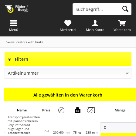
Menü
Merkzettel
Mein Konto
Warenkorb
Swivel castors with brake
Filtern
Alle gewählten in den Warenkorb
Name
Preis
Menge
Transportgeräterollen
mit pannensicherem
Polyurethanrad,
Kugellager und
n.a.
200x50 mm
75 kg
235 mm
Totalfeststeller