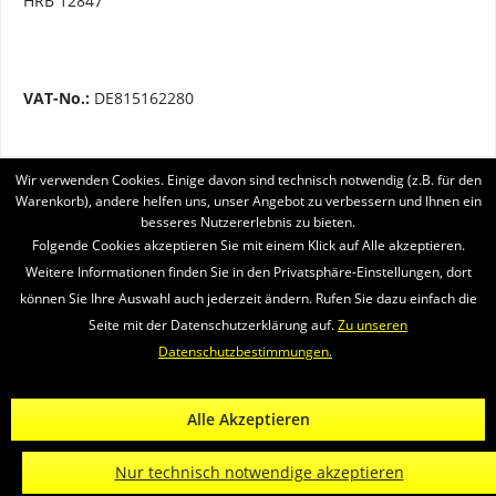
HRB 12847
VAT-No.:
DE815162280
Wir verwenden Cookies. Einige davon sind technisch notwendig (z.B. für den
BRUKERSTØTTE
Warenkorb), andere helfen uns, unser Angebot zu verbessern und Ihnen ein
besseres Nutzererlebnis zu bieten.
SERVICE
Folgende Cookies akzeptieren Sie mit einem Klick auf Alle akzeptieren.
Weitere Informationen finden Sie in den Privatsphäre-Einstellungen, dort
INFORMATIONEN
können Sie Ihre Auswahl auch jederzeit ändern. Rufen Sie dazu einfach die
Seite mit der Datenschutzerklärung auf.
Zu unseren
VI SENDER MED
Datenschutzbestimmungen.
Newsletter
Om oss
Videoer
Kontakten
Widerrufsrecht
Alle Akzeptieren
* Alle Preise verstehen sich zzgl. Mehrwertsteuer und
Versandkosten
und
ggf. Nachnahmegebühren, wenn nicht anders beschrieben
Nur technisch notwendige akzeptieren
© 2026 Räder-Busch GmbH - All Rights Reserved. Theme by
ThemeWare®