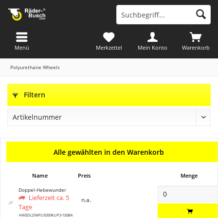
Menü
Merkzettel
Mein Konto
Warenkorb
Polyurethane Wheels
Filtern
Alle gewählten in den Warenkorb
Name
Preis
Menge
Doppel-Hebewunder
Lieferzeit ca. 5
n.a.
Tage
HW5DLDMPUS050KUP3-150BA