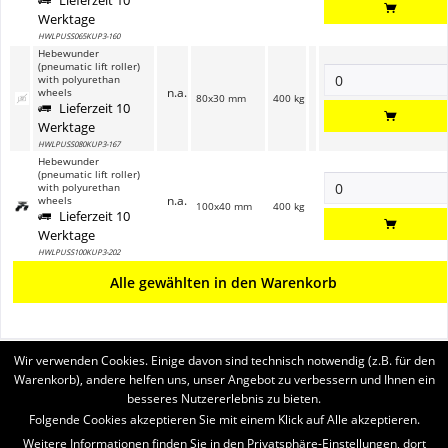
Lieferzeit 10
Werktage
HWLPUSS065KUP3-160
Hebewunder
(pneumatic lift roller)
with polyurethan
n.a.
wheels
80x30 mm
400 kg
Lieferzeit 10
Werktage
HWLPUSS080KUP3-167
Hebewunder
(pneumatic lift roller)
with polyurethan
n.a.
wheels
100x40 mm
400 kg
Lieferzeit 10
Werktage
HWLPUSS100KUP3-202
Alle gewählten in den Warenkorb
Wir verwenden Cookies. Einige davon sind technisch notwendig (z.B. für den
BRUKERSTØTTE
Warenkorb), andere helfen uns, unser Angebot zu verbessern und Ihnen ein
besseres Nutzererlebnis zu bieten.
SERVICE
Folgende Cookies akzeptieren Sie mit einem Klick auf Alle akzeptieren.
Weitere Informationen finden Sie in den Privatsphäre-Einstellungen, dort