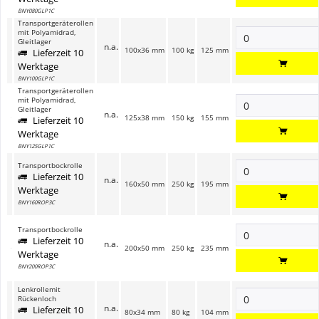
BNY080GLP1C
Transportgeräterollen
mit Polyamidrad,
Gleitlager
n.a.
100x36 mm
100 kg
125 mm
Lieferzeit 10
Werktage
BNY100GLP1C
Transportgeräterollen
mit Polyamidrad,
Gleitlager
n.a.
125x38 mm
150 kg
155 mm
Lieferzeit 10
Werktage
BNY125GLP1C
Transportbockrolle
Lieferzeit 10
n.a.
160x50 mm
250 kg
195 mm
Werktage
BNY160ROP3C
Transportbockrolle
Lieferzeit 10
n.a.
200x50 mm
250 kg
235 mm
Werktage
BNY200ROP3C
Lenkrollemit
Rückenloch
n.a.
Lieferzeit 10
80x34 mm
80 kg
104 mm