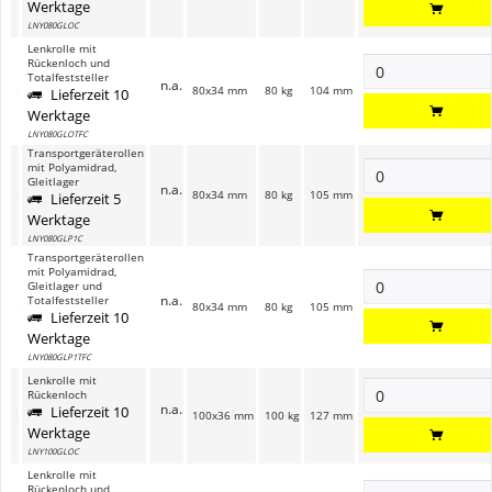
Werktage
LNY080GLOC
Lenkrolle mit
Rückenloch und
Totalfeststeller
n.a.
80x34 mm
80 kg
104 mm
Lieferzeit 10
Werktage
LNY080GLOTFC
Transportgeräterollen
mit Polyamidrad,
Gleitlager
n.a.
80x34 mm
80 kg
105 mm
Lieferzeit 5
Werktage
LNY080GLP1C
Transportgeräterollen
mit Polyamidrad,
Gleitlager und
n.a.
Totalfeststeller
80x34 mm
80 kg
105 mm
Lieferzeit 10
Werktage
LNY080GLP1TFC
Lenkrolle mit
Rückenloch
n.a.
Lieferzeit 10
100x36 mm
100 kg
127 mm
Werktage
LNY100GLOC
Lenkrolle mit
Rückenloch und