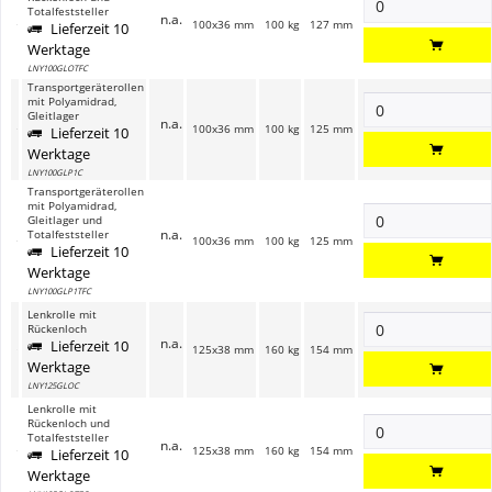
Totalfeststeller
n.a.
100x36 mm
100 kg
127 mm
Lieferzeit 10
Werktage
LNY100GLOTFC
Transportgeräterollen
mit Polyamidrad,
Gleitlager
n.a.
100x36 mm
100 kg
125 mm
Lieferzeit 10
Werktage
LNY100GLP1C
Transportgeräterollen
mit Polyamidrad,
Gleitlager und
n.a.
Totalfeststeller
100x36 mm
100 kg
125 mm
Lieferzeit 10
Werktage
LNY100GLP1TFC
Lenkrolle mit
Rückenloch
n.a.
Lieferzeit 10
125x38 mm
160 kg
154 mm
Werktage
LNY125GLOC
Lenkrolle mit
Rückenloch und
Totalfeststeller
n.a.
125x38 mm
160 kg
154 mm
Lieferzeit 10
Werktage