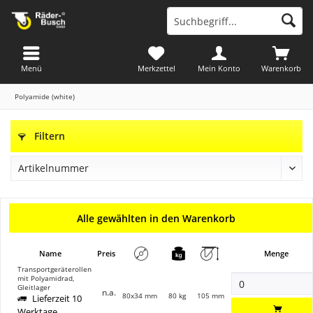
Menü
Merkzettel
Mein Konto
Warenkorb
Polyamide (white)
Filtern
Alle gewählten in den Warenkorb
Name
Preis
Menge
Transportgeräterollen
mit Polyamidrad,
Gleitlager
n.a.
80x34 mm
80 kg
105 mm
Lieferzeit 10
Werktage