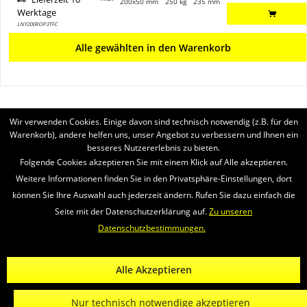
200x50 mm
250 kg
235 mm
Werktage
LNY200ROP3TFC
Alle gewählten in den Warenkorb
Wir verwenden Cookies. Einige davon sind technisch notwendig (z.B. für den
BRUKERSTØTTE
Warenkorb), andere helfen uns, unser Angebot zu verbessern und Ihnen ein
besseres Nutzererlebnis zu bieten.
SERVICE
Folgende Cookies akzeptieren Sie mit einem Klick auf Alle akzeptieren.
Weitere Informationen finden Sie in den Privatsphäre-Einstellungen, dort
INFORMATIONEN
können Sie Ihre Auswahl auch jederzeit ändern. Rufen Sie dazu einfach die
Seite mit der Datenschutzerklärung auf.
Zu unseren
VI SENDER MED
Datenschutzbestimmungen.
Newsletter
Om oss
Videoer
Kontakten
Widerrufsrecht
Alle Akzeptieren
* Alle Preise verstehen sich zzgl. Mehrwertsteuer und
Versandkosten
und
ggf. Nachnahmegebühren, wenn nicht anders beschrieben
Nur technisch notwendige akzeptieren