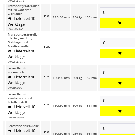
LNY125GLOTFC
Transportgeräterollen
mit Polyamidrad,
Gleitlager
n.a.
125x38 mm
150 kg
155 mm
Lieferzeit 10
Werktage
LNY125GLP1C
Transportgeräterollen
mit Polyamidrad,
Gleitlager und
n.a.
Totalfeststeller
Lieferzeit 10
Werktage
LNY125GLP1TFC
Lenkrolle mit
Rückenloch
n.a.
Lieferzeit 10
160x50 mm
300 kg
189 mm
Werktage
LNY160ROOC
Lenkrolle mit
>Rückenloch und
Totalfeststellee
n.a.
160x50 mm
300 kg
189 mm
Lieferzeit 10
Werktage
LNY160ROOTFC
Polypropylenlenkrolle
Lieferzeit 10
n.a.
160x50 mm
250 kg
195 mm