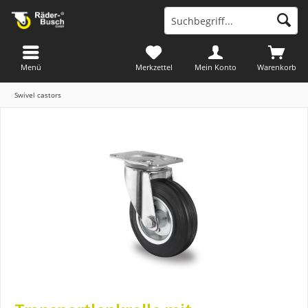
Menü
Merkzettel
Mein Konto
Warenkorb
Swivel castors