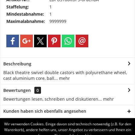
Staffelung:
1
Mindestabnahme:
1
Maximalabnahme:
9999999
Beschreibung
Black theatre swivel double castors with polyurethane wheel,
cast aluminium core, ball...
mehr
Bewertungen
0
Bewertungen lesen, schreiben und diskutieren...
mehr
Kunden haben sich ebenfalls angesehen
Wir verwenden Cookies. Einige davon sind technisch notwendig (z.B. für den
BRUKERSTØTTE
Warenkorb), andere helfen uns, unser Angebot zu verbessern und Ihnen ein