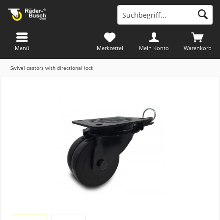
Menü
Merkzettel
Mein Konto
Warenkorb
Swivel castors with directional lock