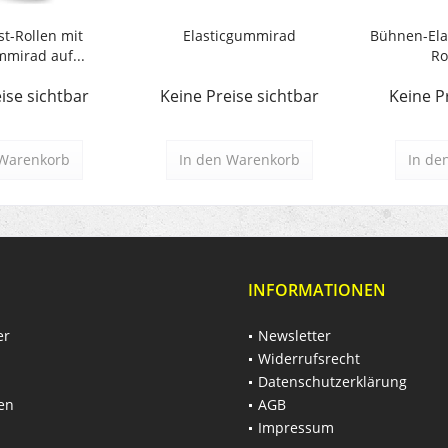
t-Rollen mit
Elasticgummirad
Bühnen-Ela
mmirad auf...
Ro
ise sichtbar
Keine Preise sichtbar
Keine P
Warenkorb
In den
Warenkorb
In de
INFORMATIONEN
er
Newsletter
Widerrufsrecht
Datenschutzerklärung
en
AGB
Impressum