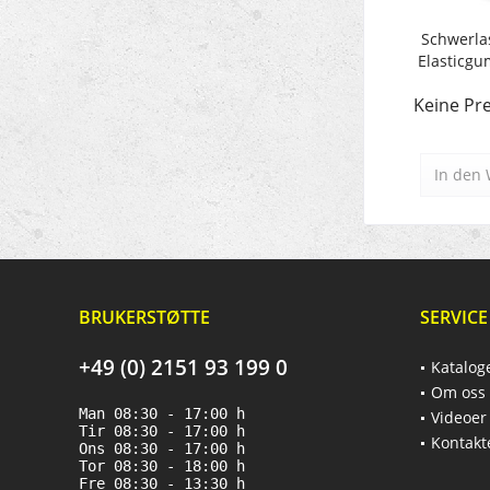
Schwerlas
Elasticgu
Keine Pre
In den
BRUKERSTØTTE
SERVICE
+49 (0) 2151 93 199 0
Katalog
Om oss
Man 08:30 - 17:00 h
Videoer
Tir 08:30 - 17:00 h
Kontakt
Ons 08:30 - 17:00 h
Tor 08:30 - 18:00 h
Fre 08:30 - 13:30 h