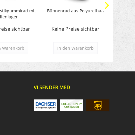
stikgummirad mit
Bühnenrad aus Polyurethan
Schwer
llenlager
P
reise sichtbar
Keine Preise sichtbar
Keine 
n
Warenkorb
In den
Warenkorb
In d
VI SENDER MED