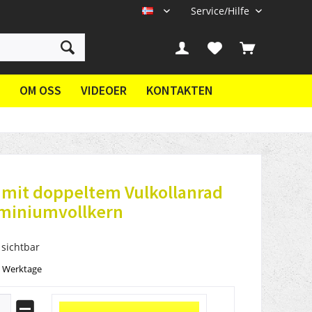
Service/Hilfe
NN
OM OSS
VIDEOER
KONTAKTEN
 mit doppeltem Vulkollanrad
uminiumvollkern
 sichtbar
5 Werktage