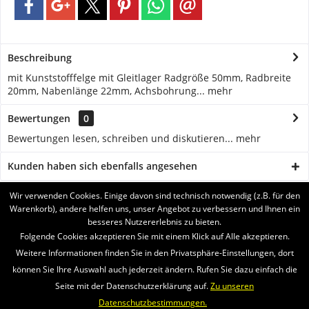
Beschreibung
mit Kunststofffelge mit Gleitlager Radgröße 50mm, Radbreite
20mm, Nabenlänge 22mm, Achsbohrung...
mehr
Bewertungen
0
Bewertungen lesen, schreiben und diskutieren...
mehr
Kunden haben sich ebenfalls angesehen
Wir verwenden Cookies. Einige davon sind technisch notwendig (z.B. für den
BRUKERSTØTTE
Warenkorb), andere helfen uns, unser Angebot zu verbessern und Ihnen ein
besseres Nutzererlebnis zu bieten.
SERVICE
Folgende Cookies akzeptieren Sie mit einem Klick auf Alle akzeptieren.
Weitere Informationen finden Sie in den Privatsphäre-Einstellungen, dort
INFORMATIONEN
können Sie Ihre Auswahl auch jederzeit ändern. Rufen Sie dazu einfach die
Seite mit der Datenschutzerklärung auf.
Zu unseren
VI SENDER MED
Datenschutzbestimmungen.