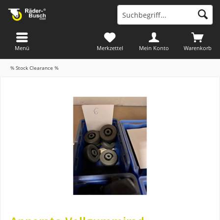
Menü
Merkzettel
Mein Konto
Warenkorb
% Stock Clearance %