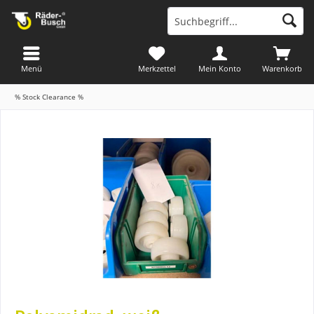
Menü
Merkzettel
Mein Konto
Warenkorb
% Stock Clearance %