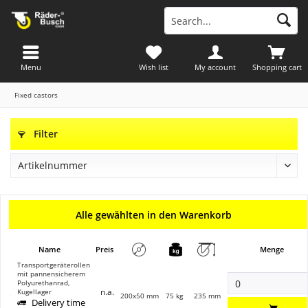
Menu
Wish list
My account
Shopping cart
Fixed castors
Filter
Alle gewählten in den Warenkorb
Name
Preis
Menge
Transportgeräterollen
mit pannensicherem
Polyurethanrad,
n.a.
Kugellager
200x50 mm
75 kg
235 mm
Delivery time