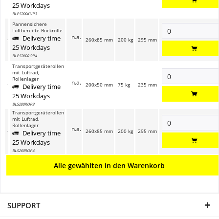
25 Workdays
BLPS200KUP3
Pannensichere
Luftbereifte Bockrolle
n.a.
Delivery time
260x85 mm
200 kg
295 mm
25 Workdays
BLPS260ROP4
Transportgeräterollen
mit Luftrad,
Rollenlager
n.a.
200x50 mm
75 kg
235 mm
Delivery time
25 Workdays
BLS200ROP3
Transportgeräterollen
mit Luftrad,
Rollenlager
n.a.
260x85 mm
200 kg
295 mm
Delivery time
25 Workdays
BLS260ROP4
Alle gewählten in den Warenkorb
SUPPORT