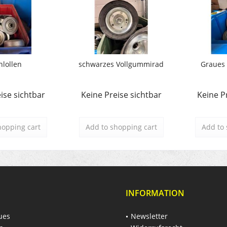
hlollen
schwarzes Vollgummirad
Graues
ise sichtbar
Keine Preise sichtbar
Keine P
hopping cart
Add to
shopping cart
Add to
INFORMATION
ues
Newsletter