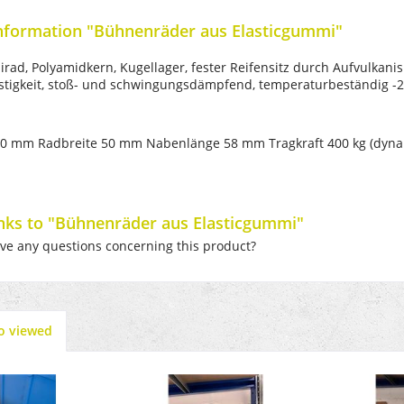
nformation "Bühnenräder aus Elasticgummi"
rad, Polyamidkern, Kugellager, fester Reifensitz durch Aufvulkanis
stigkeit, stoß- und schwingungsdämpfend, temperaturbeständig -20°
0 mm Radbreite 50 mm Nabenlänge 58 mm Tragkraft 400 kg (dyn
inks to "Bühnenräder aus Elasticgummi"
e any questions concerning this product?
o viewed