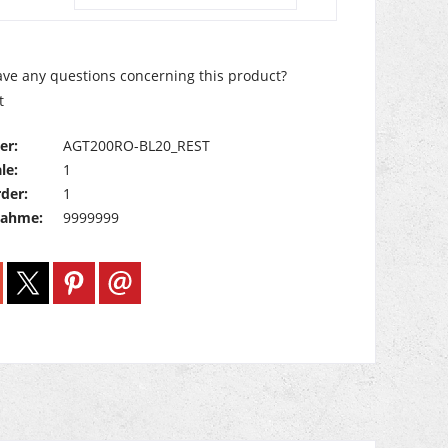
ve any questions concerning this product?
t
er:
AGT200RO-BL20_REST
le:
1
der:
1
nahme:
9999999