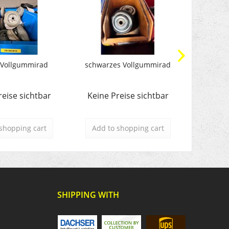
 Vollgummirad
schwarzes Vollgummirad
Führ
P
reise sichtbar
Keine Preise sichtbar
Keine 
shopping cart
Add to
shopping cart
Add t
SHIPPING WITH