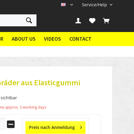
Service/Help
EN
ER
ABOUT US
VIDEOS
CONTACT
räder aus Elasticgummi
 sichtbar
ime approx. 5 working days
Preis nach Anmeldung