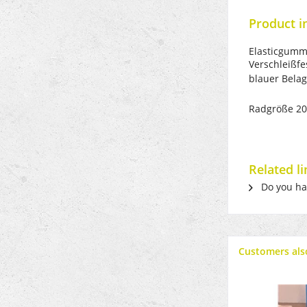
Product i
Elasticgummi
Verschleißfe
blauer Belag
Radgröße 20
Related l
Do you hav
Customers als